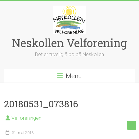
Skip
to
content
Neskollen Velforening
Det er trivelig å bo på Neskollen
Menu
20180531_073816
Velforeningen
31. mai 2018