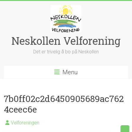
Skip
to
content
Neskollen Velforening
Det er trivelig å bo på Neskollen
Menu
7b0ff02c2d6450905689ac762
4ceec6e
Velforeningen