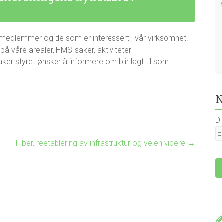
e medlemmer og de som er interessert i vår virksomhet.
 våre arealer, HMS-saker, aktiviteter i
er styret ønsker å informere om blir lagt til som
N
D
Fiber, reetablering av infrastruktur og veien videre
→