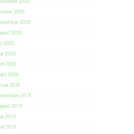
ovember 2020
ktober 2020
eptember 2020
ugust 2020
ni 2020
ai 2020
ril 2020
ars 2020
anuar 2020
eptember 2019
ugust 2019
ai 2019
ril 2019