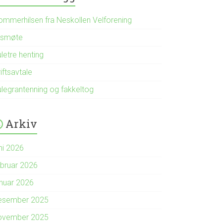
ommerhilsen fra Neskollen Velforening
rsmøte
letre henting
iftsavtale
ulegrantenning og fakkeltog
Arkiv
ni 2026
ebruar 2026
anuar 2026
esember 2025
ovember 2025