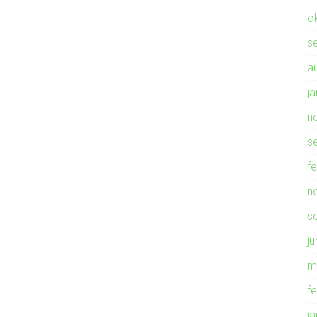
o
s
a
j
n
s
f
n
s
ju
m
f
j