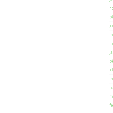
n
o
ju
m
m
j
o
ju
m
ap
m
f