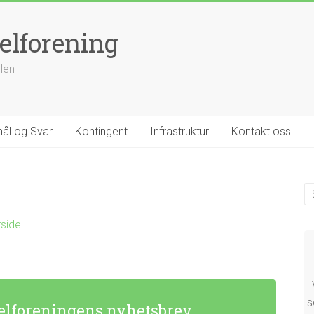
elforening
llen
ål og Svar
Kontingent
Infrastruktur
Kontakt oss
rside
s
elforeningens nyhetsbrev