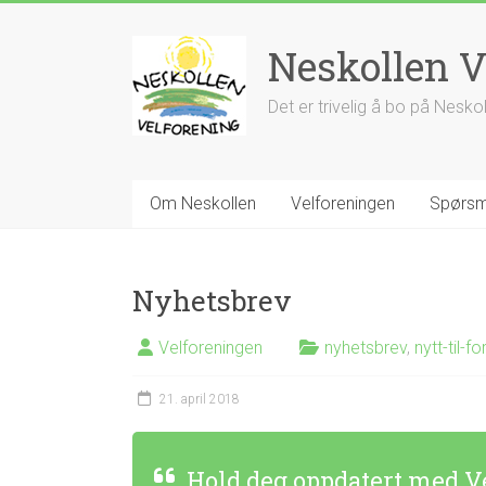
Skip
to
Neskollen V
content
Det er trivelig å bo på Nesko
Om Neskollen
Velforeningen
Spørsm
Nyhetsbrev
Velforeningen
nyhetsbrev
,
nytt-til-fo
21. april 2018
Hold deg oppdatert med V