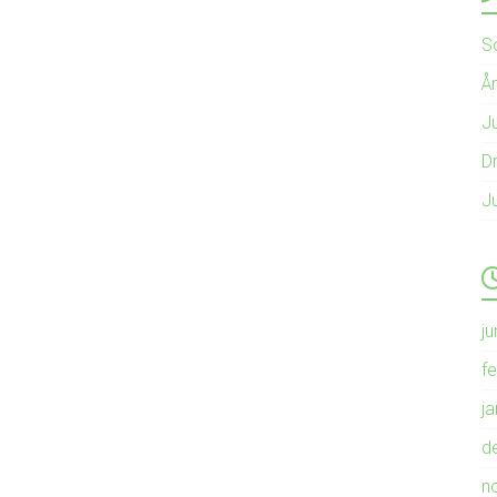
S
Å
Ju
Dr
J
ju
f
j
d
n