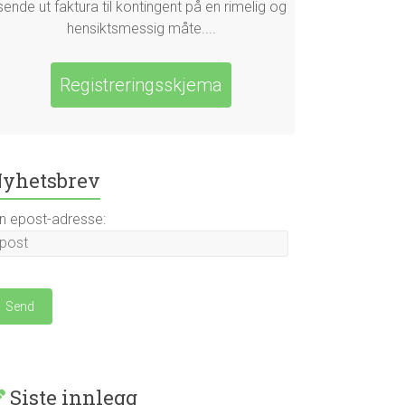
sende ut faktura til kontingent på en rimelig og
hensiktsmessig måte....
Registreringsskjema
yhetsbrev
in epost-adresse:
Siste innlegg