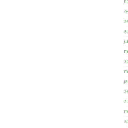
n
o
s
a
ju
m
ap
m
j
s
a
m
ap