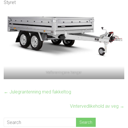
Styret
Velforeningens henger
←
Julegrantenning med fakkeltog
Vintervedlikehold av veg
→