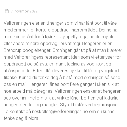
7. november 2022
Velforeningen eier en tilhenger som vi har lånt bort til våre
medlemmer for kortere oppdrag i nærområdet. Denne har
man kunne lånt for å kjøre til søppelfyllinga, hente møbler
eller andre mindre oppdrag i privat regi. Hengeren er en
Brendrup boogiehenger. Ordningen går ut på at man klarerer
med Velforeningens representant (den som vi etterlyser for
oppdraget) og så avtaler man utdeling av vognkort og
utlånsperiode. Etter utlån leveres nøkkel til lås og vognkort
tilbake. Kunne du tenke deg å bistå med ordningen så send
oss en mail. Hengeren lånes bort flere ganger i uken slik at
noe arbeid må påregnes. Velforeningen ønsker at hengeren
ses over innimellom slik at vi ikke låner bort en trafikkfarlig
henger med feil og mangler. Styret bistår ved reparasjoner.
Ta kontakt på neskollen@velforeningen.no om du kunne
tenke deg å bidra.