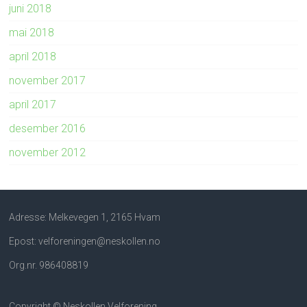
juni 2018
mai 2018
april 2018
november 2017
april 2017
desember 2016
november 2012
Adresse: Melkevegen 1, 2165 Hvam
Epost: velforeningen@neskollen.no
Org.nr. 986408819
Copyright © Neskollen Velforening