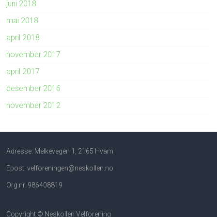
juni 2018
mai 2018
april 2018
november 2017
april 2017
desember 2016
november 2012
Adresse: Melkevegen 1, 2165 Hvam
Epost: velforeningen@neskollen.no
Org.nr. 986408819
Copyright © Neskollen Velforening