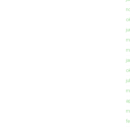
n
o
ju
m
m
j
o
ju
m
ap
m
f