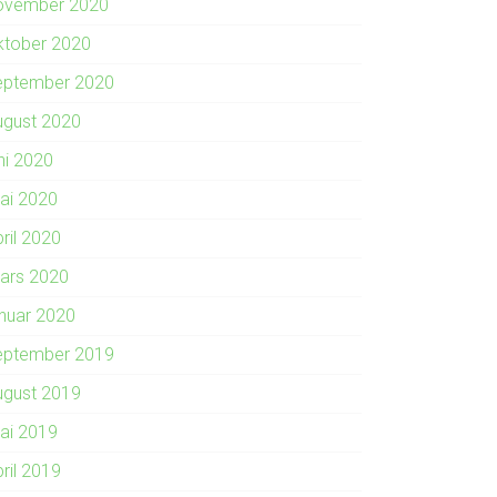
ovember 2020
ktober 2020
eptember 2020
ugust 2020
ni 2020
ai 2020
ril 2020
ars 2020
anuar 2020
eptember 2019
ugust 2019
ai 2019
ril 2019