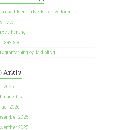
ommerhilsen fra Neskollen Velforening
rsmøte
letre henting
iftsavtale
ulegrantenning og fakkeltog
Arkiv
ni 2026
ebruar 2026
anuar 2026
esember 2025
ovember 2025