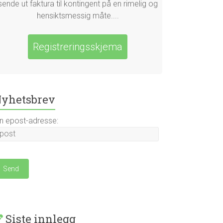
sende ut faktura til kontingent på en rimelig og
hensiktsmessig måte....
Registreringsskjema
yhetsbrev
in epost-adresse:
Siste innlegg