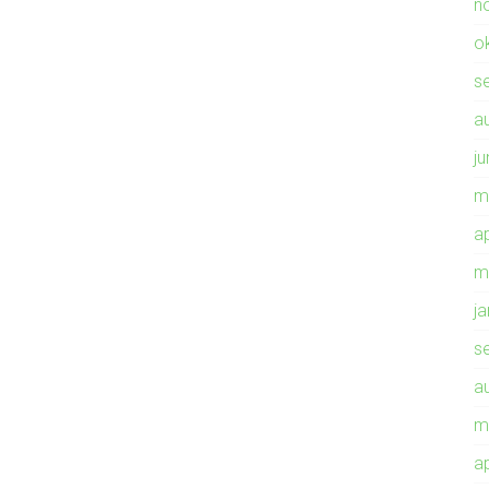
n
o
s
a
ju
m
ap
m
j
s
a
m
ap