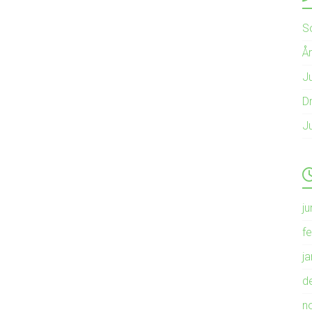
S
Å
Ju
Dr
J
ju
f
j
d
n