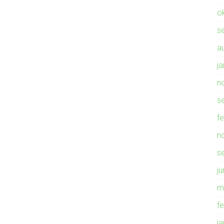
o
s
a
j
n
s
f
n
s
ju
m
f
j