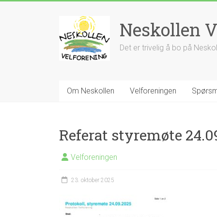
Skip
to
Neskollen V
content
Det er trivelig å bo på Nesko
Om Neskollen
Velforeningen
Spørsm
Referat styremøte 24.0
Velforeningen
23. oktober 2025