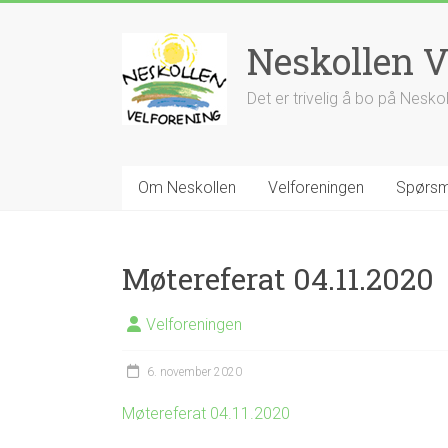
Skip
to
Neskollen V
content
Det er trivelig å bo på Nesko
Om Neskollen
Velforeningen
Spørsm
Møtereferat 04.11.2020
Velforeningen
6. november 2020
Møtereferat 04.11.2020