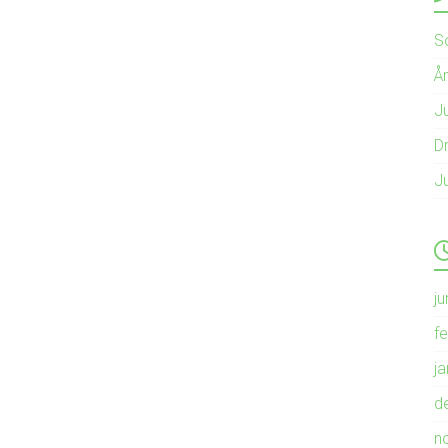
S
Å
Ju
Dr
J
ju
f
j
d
n