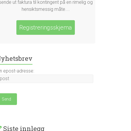
sende ut faktura til kontingent på en rimelig og
hensiktsmessig måte....
Registreringsskjema
yhetsbrev
in epost-adresse:
Siste innlegg