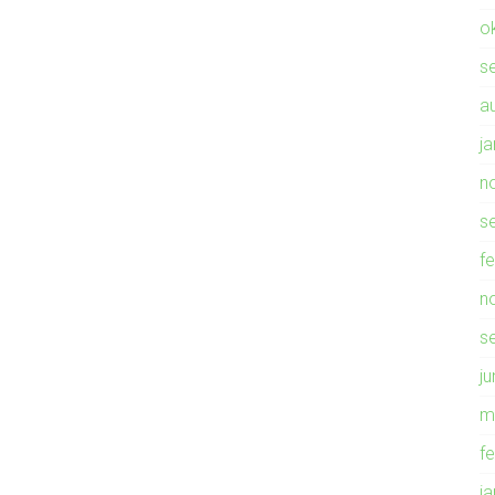
o
s
a
j
n
s
f
n
s
ju
m
f
j