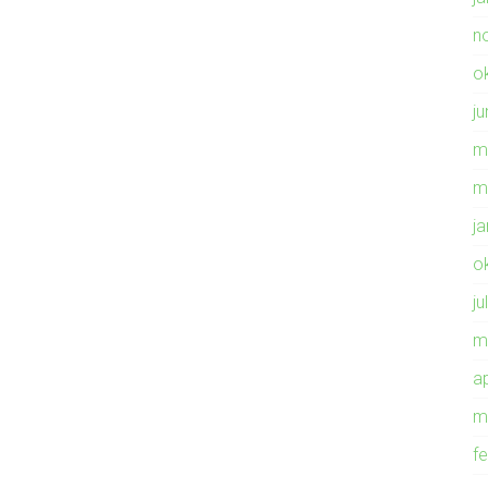
n
o
ju
m
m
j
o
ju
m
ap
m
f