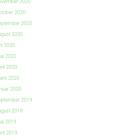
ovember 2020
ktober 2020
eptember 2020
ugust 2020
ni 2020
ai 2020
ril 2020
ars 2020
anuar 2020
eptember 2019
ugust 2019
ai 2019
ril 2019