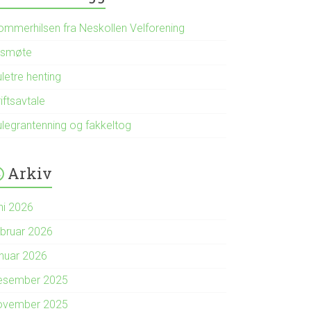
ommerhilsen fra Neskollen Velforening
rsmøte
letre henting
iftsavtale
ulegrantenning og fakkeltog
Arkiv
ni 2026
ebruar 2026
anuar 2026
esember 2025
ovember 2025