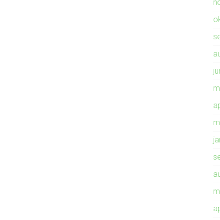
n
o
s
a
ju
m
ap
m
j
s
a
m
ap