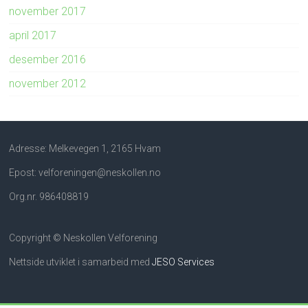
november 2017
april 2017
desember 2016
november 2012
Adresse: Melkevegen 1, 2165 Hvam
Epost: velforeningen@neskollen.no
Org.nr. 986408819
Copyright © Neskollen Velforening
Nettside utviklet i samarbeid med
JESO Services