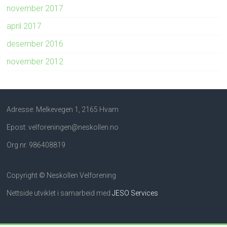
november 2017
april 2017
desember 2016
november 2012
Adresse: Melkevegen 1, 2165 Hvam
Epost: velforeningen@neskollen.no
Org.nr. 986408819
Copyright © Neskollen Velforening
Nettside utviklet i samarbeid med
JESO Services