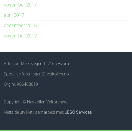
november 2017
april 2017
desember 2016
november 2012
Adresse: Melkevegen 1, 2165 Hvam
Epost: velforeningen@neskollen.no
Org.nr. 986408819
Copyright © Neskollen Velforening
Nettside utviklet i samarbeid med
JESO Services