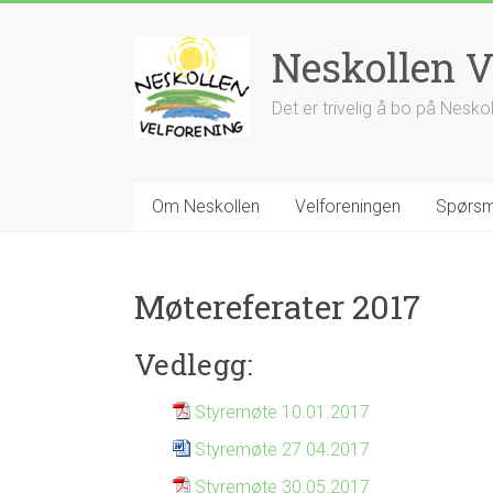
Skip
to
Neskollen V
content
Det er trivelig å bo på Nesko
Om Neskollen
Velforeningen
Spørsm
Møtereferater 2017
Vedlegg:
Styremøte 10.01.2017
Styremøte 27.04.2017
Styremøte 30.05.2017