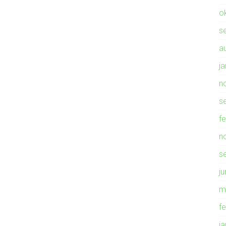
o
s
a
j
n
s
f
n
s
ju
m
f
j