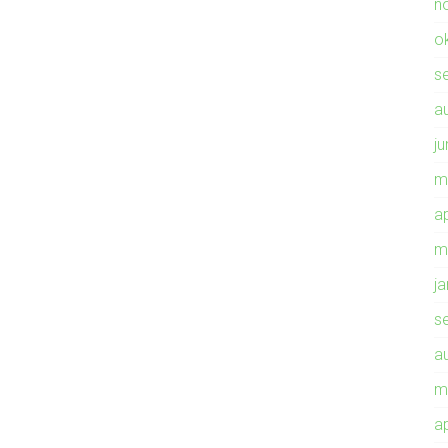
n
o
s
a
ju
m
ap
m
j
s
a
m
ap