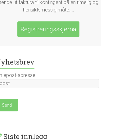
sende ut faktura til kontingent på en rimelig og
hensiktsmessig måte....
Registreringsskjema
yhetsbrev
in epost-adresse:
Siste innlegg