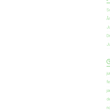
S
Å
Ju
Dr
J
ju
f
j
d
n