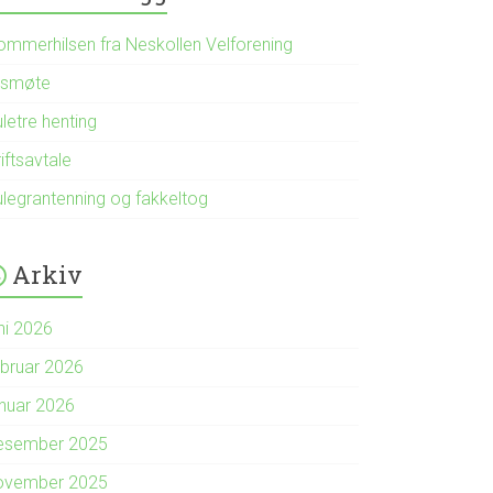
ommerhilsen fra Neskollen Velforening
rsmøte
letre henting
iftsavtale
ulegrantenning og fakkeltog
Arkiv
ni 2026
ebruar 2026
anuar 2026
esember 2025
ovember 2025