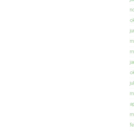
n
o
ju
m
m
j
o
ju
m
ap
m
f