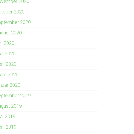
ovember 2020
ktober 2020
eptember 2020
ugust 2020
ni 2020
ai 2020
ril 2020
ars 2020
anuar 2020
eptember 2019
ugust 2019
ai 2019
ril 2019