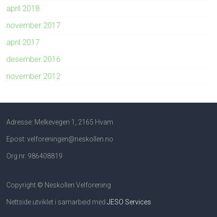
april 2018
november 2017
april 2017
desember 2016
november 2012
Adresse: Melkevegen 1, 2165 Hvam
Epost: velforeningen@neskollen.no
Org.nr. 986408819
Copyright © Neskollen Velforening
Nettside utviklet i samarbeid med
JESO Services