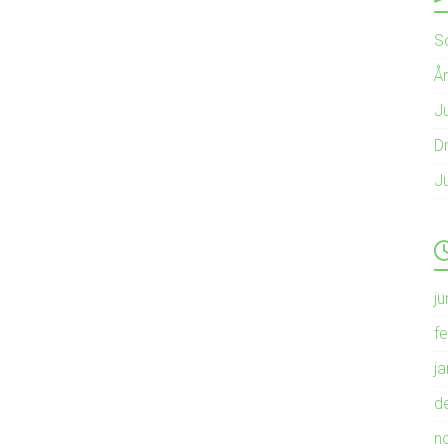
S
Å
Ju
Dr
J
ju
f
j
d
n