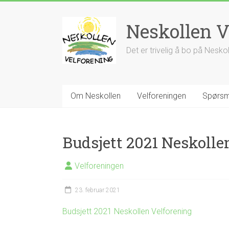
Skip
to
Neskollen V
content
Det er trivelig å bo på Nesko
Om Neskollen
Velforeningen
Spørsm
Budsjett 2021 Neskolle
Velforeningen
23. februar 2021
Budsjett 2021 Neskollen Velforening