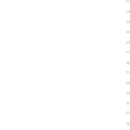
n
o
s
a
ju
m
ap
m
j
s
a
m
ap