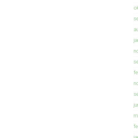
o
s
a
j
n
s
f
n
s
ju
m
f
j