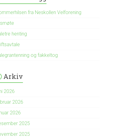
ommerhilsen fra Neskollen Velforening
rsmøte
letre henting
iftsavtale
ulegrantenning og fakkeltog
Arkiv
ni 2026
ebruar 2026
anuar 2026
esember 2025
ovember 2025