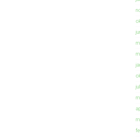
n
o
ju
m
m
j
o
ju
m
ap
m
f