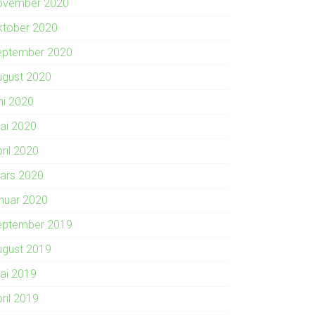
ovember 2020
ktober 2020
eptember 2020
ugust 2020
ni 2020
ai 2020
ril 2020
ars 2020
anuar 2020
eptember 2019
ugust 2019
ai 2019
ril 2019