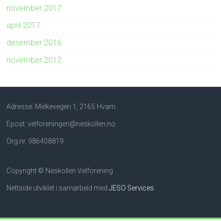
november 2017
april 2017
desember 2016
november 2012
Adresse: Melkevegen 1, 2165 Hvam
Epost: velforeningen@neskollen.no
Org.nr. 986408819
Copyright © Neskollen Velforening
Nettside utviklet i samarbeid med
JESO Services