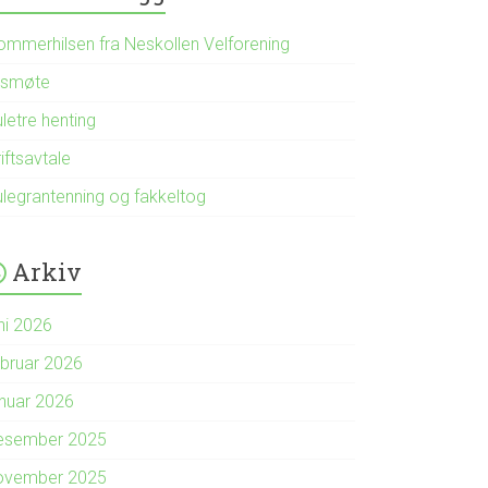
ommerhilsen fra Neskollen Velforening
rsmøte
letre henting
iftsavtale
ulegrantenning og fakkeltog
Arkiv
ni 2026
ebruar 2026
anuar 2026
esember 2025
ovember 2025