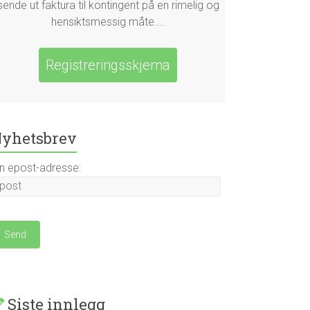
sende ut faktura til kontingent på en rimelig og
hensiktsmessig måte....
Registreringsskjema
yhetsbrev
in epost-adresse:
Siste innlegg