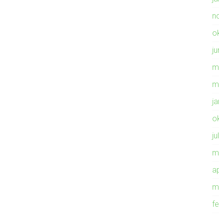
n
o
ju
m
m
j
o
ju
m
ap
m
f