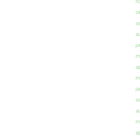
n
o
s
a
ju
m
ap
m
j
s
a
m
ap