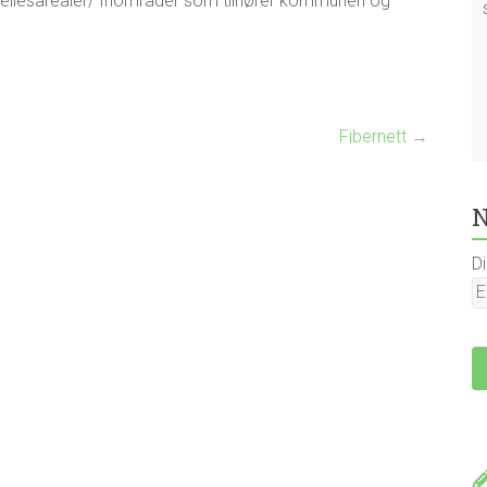
 fellesarealer/ friområder som tilhører kommunen og
Fibernett
→
N
D