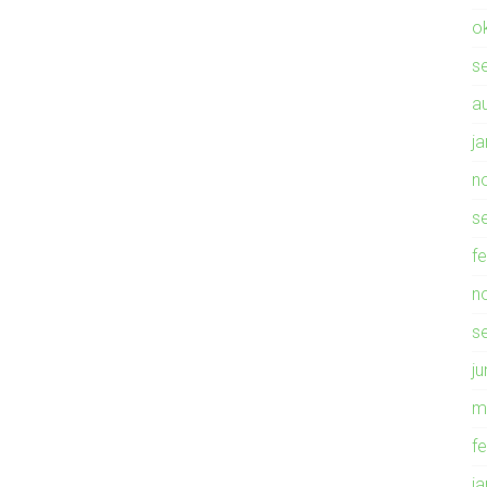
o
s
a
j
n
s
f
n
s
ju
m
f
j