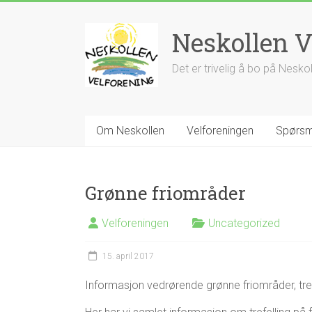
Skip
to
Neskollen V
content
Det er trivelig å bo på Nesko
Om Neskollen
Velforeningen
Spørsm
Grønne friområder
Velforeningen
Uncategorized
15. april 2017
Informasjon vedrørende grønne friområder, tre