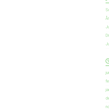
S
Å
Ju
Dr
J
ju
f
j
d
n