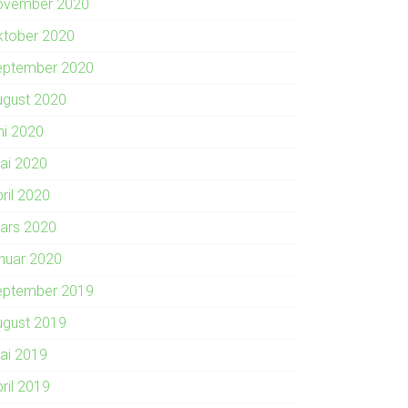
ovember 2020
ktober 2020
eptember 2020
ugust 2020
ni 2020
ai 2020
ril 2020
ars 2020
anuar 2020
eptember 2019
ugust 2019
ai 2019
ril 2019