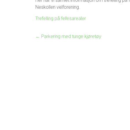
Her har vi samlet informasjon om trefelling på
Neskollen velforening.
Trefelling på fellesarealer
←
Parkering med tunge kjøretøy