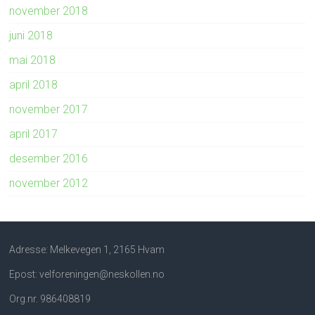
november 2018
juni 2018
mai 2018
april 2018
november 2017
april 2017
desember 2016
november 2012
Adresse: Melkevegen 1, 2165 Hvam
Epost: velforeningen@neskollen.no
Org.nr. 986408819