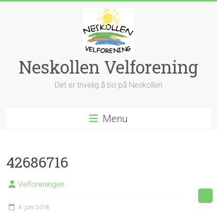
Skip
to
content
Neskollen Velforening
Det er trivelig å bo på Neskollen
Menu
42686716
Velforeningen
4. juni 2018