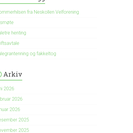
ommerhilsen fra Neskollen Velforening
rsmøte
letre henting
iftsavtale
ulegrantenning og fakkeltog
Arkiv
ni 2026
ebruar 2026
anuar 2026
esember 2025
ovember 2025