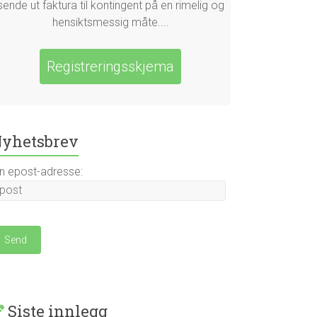
sende ut faktura til kontingent på en rimelig og
hensiktsmessig måte....
Registreringsskjema
yhetsbrev
in epost-adresse:
Siste innlegg