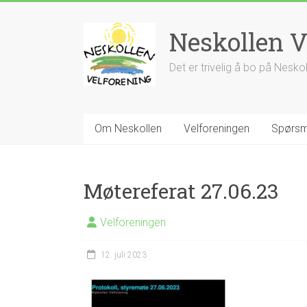
Skip
to
Neskollen V
content
Det er trivelig å bo på Nesko
Om Neskollen
Velforeningen
Spørsm
Møtereferat 27.06.23
Velforeningen
12. juli 2023