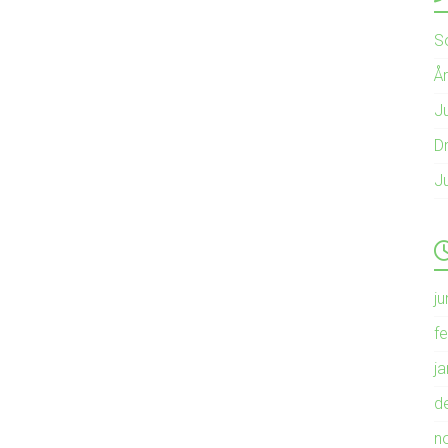
S
Å
Ju
Dr
J
ju
f
j
d
n