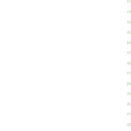
n
o
s
a
ju
m
ap
m
j
s
a
m
ap