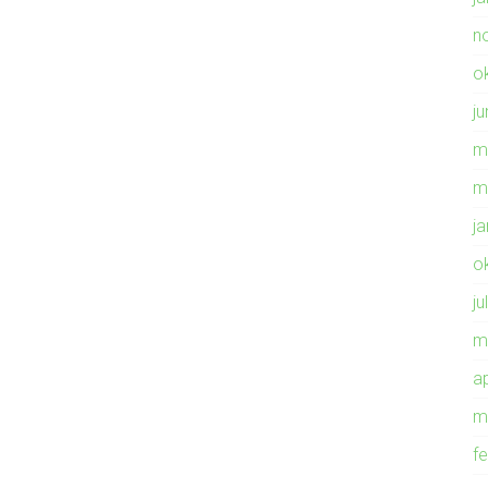
n
o
ju
m
m
j
o
ju
m
ap
m
f