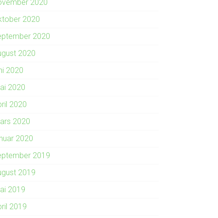
ovember 2020
ktober 2020
eptember 2020
ugust 2020
ni 2020
ai 2020
ril 2020
ars 2020
anuar 2020
eptember 2019
ugust 2019
ai 2019
ril 2019