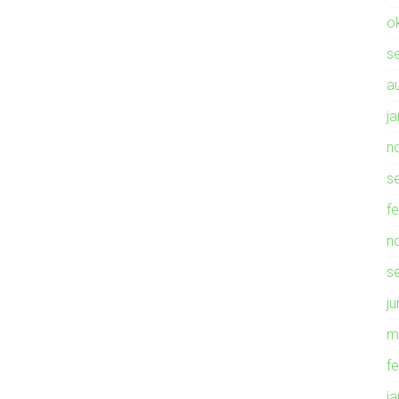
o
s
a
j
n
s
f
n
s
ju
m
f
j