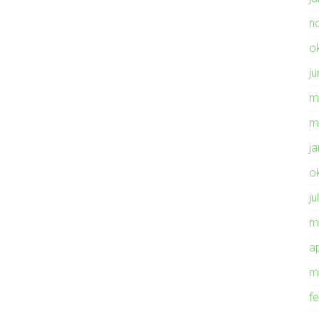
n
o
ju
m
m
j
o
ju
m
ap
m
f