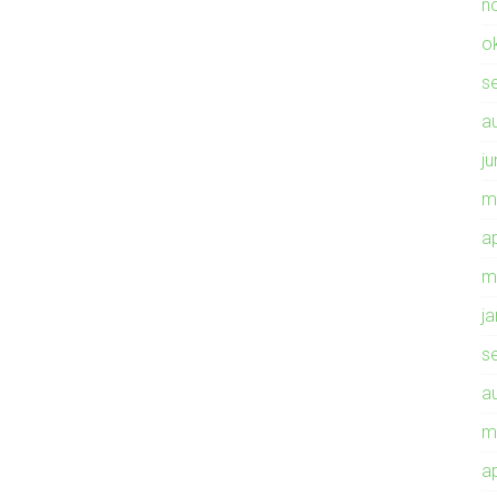
n
o
s
a
ju
m
ap
m
j
s
a
m
ap