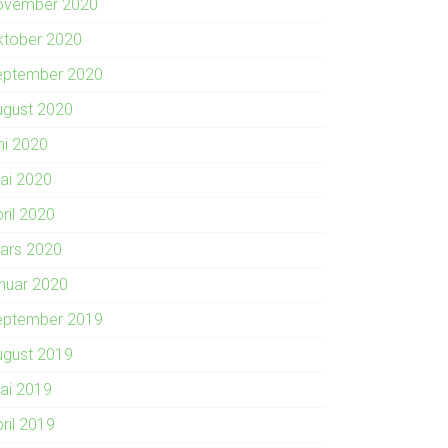
ovember 2020
ktober 2020
eptember 2020
ugust 2020
ni 2020
ai 2020
ril 2020
ars 2020
anuar 2020
eptember 2019
ugust 2019
ai 2019
ril 2019