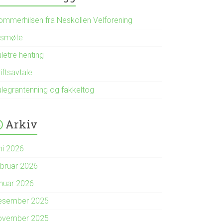
ommerhilsen fra Neskollen Velforening
rsmøte
letre henting
iftsavtale
ulegrantenning og fakkeltog
Arkiv
ni 2026
ebruar 2026
anuar 2026
esember 2025
ovember 2025