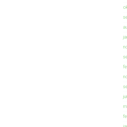
o
s
a
j
n
s
f
n
s
ju
m
f
j