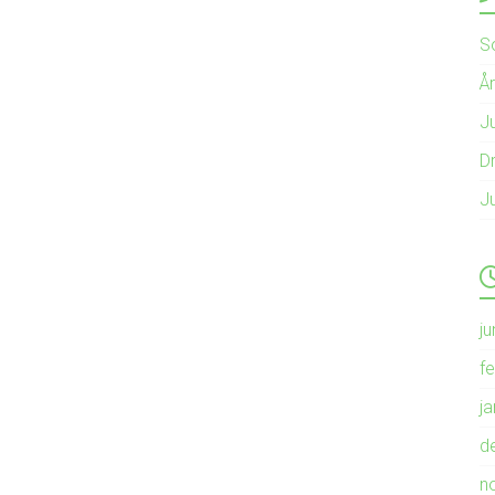
S
Å
Ju
Dr
J
ju
f
j
d
n