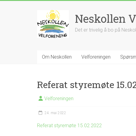
Skip
to
Neskollen V
content
Det er trivelig å bo på Nesko
Om Neskollen
Velforeningen
Spørsm
Referat styremøte 15.0
Velforeningen
24. mai 2022
Referat styremøte 15.02.2022