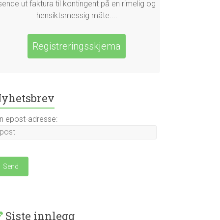
sende ut faktura til kontingent på en rimelig og
hensiktsmessig måte....
Registreringsskjema
yhetsbrev
in epost-adresse:
Siste innlegg