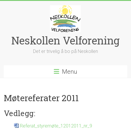
Skip
to
content
Neskollen Velforening
Det er trivelig å bo på Neskollen
Menu
Møtereferater 2011
Vedlegg:
Referat_styremøte_12012011_nr_9