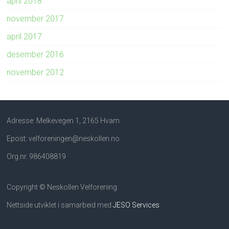
april 2018
november 2017
april 2017
desember 2016
november 2012
Adresse: Melkevegen 1, 2165 Hvam
Epost: velforeningen@neskollen.no
Org.nr. 986408819
Copyright © Neskollen Velforening
Nettside utviklet i samarbeid med
JESO Services