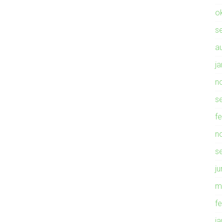
o
s
a
j
n
s
f
n
s
ju
m
f
j