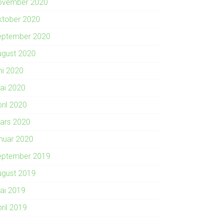
ovember 2020
ktober 2020
eptember 2020
ugust 2020
ni 2020
ai 2020
ril 2020
ars 2020
anuar 2020
eptember 2019
ugust 2019
ai 2019
ril 2019