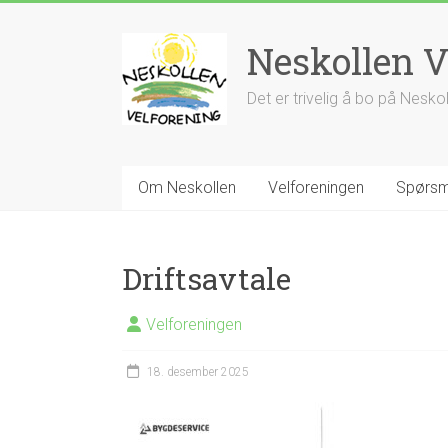
Skip
to
Neskollen V
content
Det er trivelig å bo på Nesko
Om Neskollen
Velforeningen
Spørsm
Driftsavtale
Velforeningen
18. desember 2025