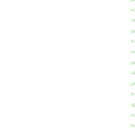
n
o
ju
m
m
j
o
ju
m
ap
m
f