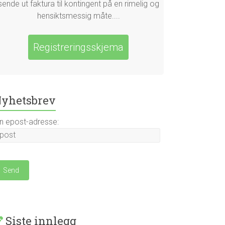
sende ut faktura til kontingent på en rimelig og
hensiktsmessig måte....
Registreringsskjema
yhetsbrev
in epost-adresse:
Siste innlegg