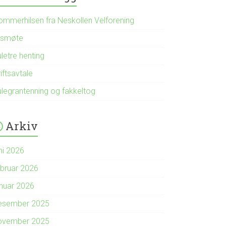
ommerhilsen fra Neskollen Velforening
rsmøte
letre henting
iftsavtale
ulegrantenning og fakkeltog
Arkiv
ni 2026
ebruar 2026
anuar 2026
esember 2025
ovember 2025