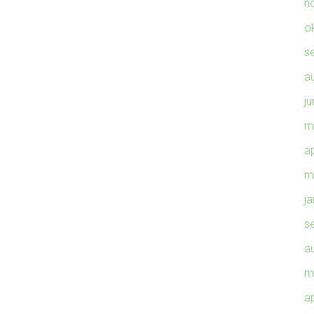
n
o
s
a
ju
m
ap
m
j
s
a
m
ap