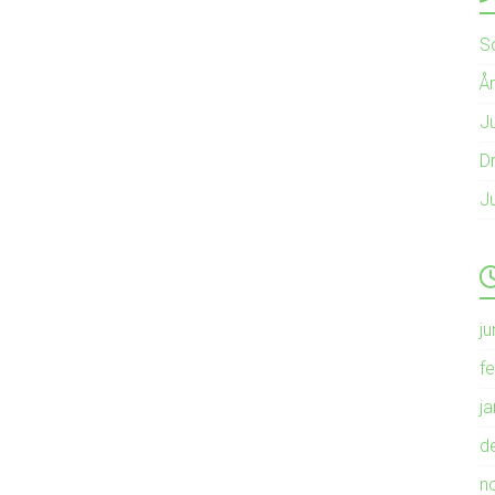
S
Å
Ju
Dr
J
ju
f
j
d
n